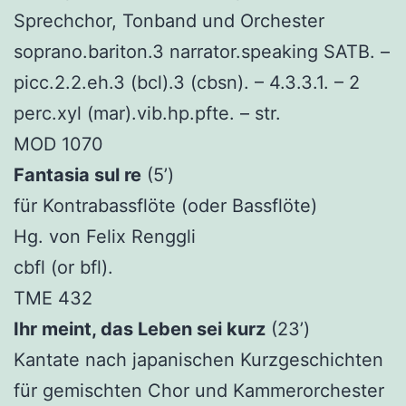
Sprechchor, Tonband und Orchester
soprano.bariton.3 narrator.speaking SATB. –
picc.2.2.eh.3 (bcl).3 (cbsn). – 4.3.3.1. – 2
perc.xyl (mar).vib.hp.pfte. – str.
MOD 1070
Fantasia sul re
(5’)
für Kontrabassflöte (oder Bassflöte)
Hg. von Felix Renggli
cbfl (or bfl).
TME 432
Ihr meint, das Leben sei kurz
(23’)
Kantate nach japanischen Kurzgeschichten
für gemischten Chor und Kammerorchester