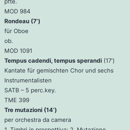
pfte.
MOD 984
Rondeau (7’)
für Oboe
ob.
MOD 1091
Tempus cadendi, tempus sperandi
(17’)
Kantate für gemischten Chor und sechs
Instrumentalisten
SATB – 5 perc.key.
TME 399
Tre mutazioni (14’)
per orchestra da camera
1. Timbri in prospettiva; 2. Mutazione