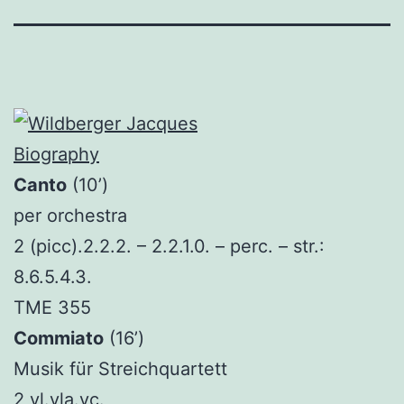
Biography
Canto
(10’)
per orchestra
2 (picc).2.2.2. – 2.2.1.0. – perc. – str.:
8.6.5.4.3.
TME 355
Commiato
(16’)
Musik für Streichquartett
2 vl.vla.vc.