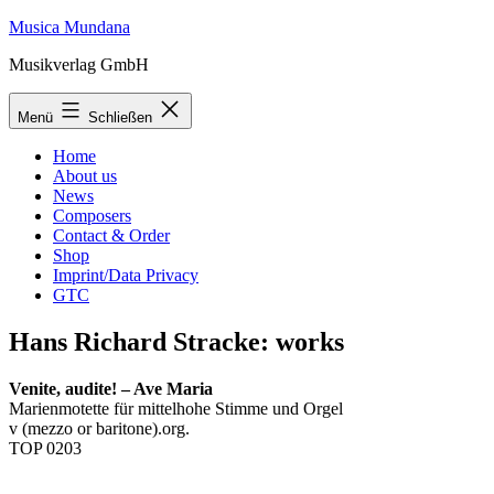
Zum
Musica Mundana
Inhalt
Musikverlag GmbH
springen
Menü
Schließen
Home
About us
News
Composers
Contact & Order
Shop
Imprint/Data Privacy
GTC
Hans Richard Stracke: works
Venite, audite! – Ave Maria
Marienmotette für mittelhohe Stimme und Orgel
v (mezzo or baritone).org.
TOP 0203