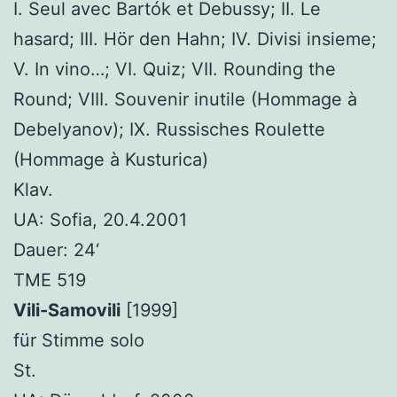
I. Seul avec Bartók et Debussy; II. Le
hasard; III. Hör den Hahn; IV. Divisi insieme;
V. In vino…; VI. Quiz; VII. Rounding the
Round; VIII. Souvenir inutile (Hommage à
Debelyanov); IX. Russisches Roulette
(Hommage à Kusturica)
Klav.
UA: Sofia, 20.4.2001
Dauer: 24‘
TME 519
Vili-Samovili
[1999]
für Stimme solo
St.