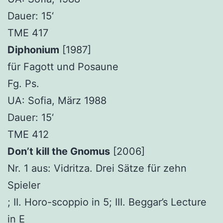
Dauer: 15‘
TME 417
Diphonium
[1987]
für Fagott und Posaune
Fg. Ps.
UA: Sofia, März 1988
Dauer: 15‘
TME 412
Don’t kill the Gnomus
[2006]
Nr. 1 aus: Vidritza. Drei Sätze für zehn
Spieler
; II. Horo-scoppio in 5; III. Beggar’s Lecture
in E