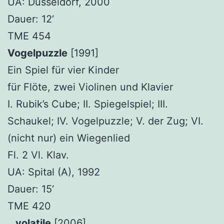
UA: Düsseldorf, 2000
Dauer: 12‘
TME 454
Vogelpuzzle
[1991]
Ein Spiel für vier Kinder
für Flöte, zwei Violinen und Klavier
I. Rubik’s Cube; II. Spiegelspiel; III.
Schaukel; IV. Vogelpuzzle; V. der Zug; VI.
(nicht nur) ein Wiegenlied
Fl. 2 Vl. Klav.
UA: Spital (A), 1992
Dauer: 15‘
TME 420
…volatile
[2006]