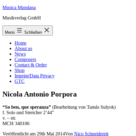
Zum
Musica Mundana
Inhalt
Musikverlag GmbH
springen
Menü
Schließen
Home
About us
News
Composers
Contact & Order
Shop
Imprint/Data Privacy
GTC
Nicola Antonio Porpora
“So ben, que speranza”
(Bearbeitung von Tamás Sulyok)
f. Solo und Streicher 2’44″
v. – str.
MCH 340106
Veröffentlicht am
29th Mai 2014
Von
Nico Schneidereit