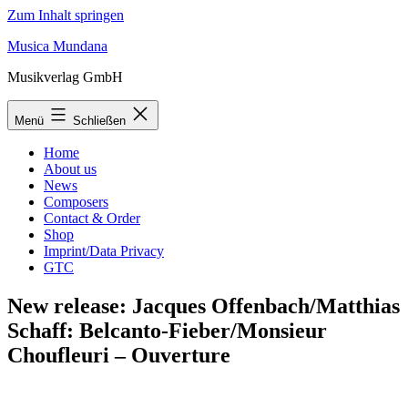
Zum Inhalt springen
Musica Mundana
Musikverlag GmbH
Menü
Schließen
Home
About us
News
Composers
Contact & Order
Shop
Imprint/Data Privacy
GTC
New release: Jacques Offenbach/Matthias
Schaff: Belcanto-Fieber/Monsieur
Choufleuri – Ouverture