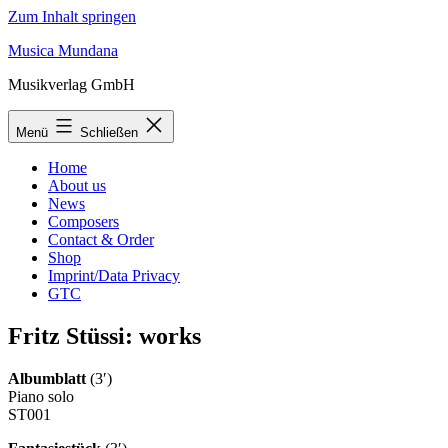
Zum Inhalt springen
Musica Mundana
Musikverlag GmbH
Menü
Schließen
Home
About us
News
Composers
Contact & Order
Shop
Imprint/Data Privacy
GTC
Fritz Stüssi: works
Albumblatt
(3′)
Piano solo
ST001