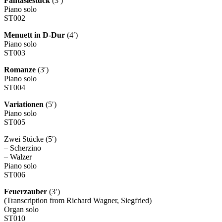
Fantasiestück
(3′)
Piano solo
ST002
Menuett in D-Dur
(4′)
Piano solo
ST003
Romanze
(3′)
Piano solo
ST004
Variationen
(5′)
Piano solo
ST005
Zwei Stücke (5′)
– Scherzino
– Walzer
Piano solo
ST006
Feuerzauber
(3′)
(Transcription from Richard Wagner, Siegfried)
Organ solo
ST010