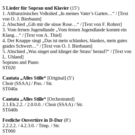
5 Lieder für Sopran und Klavier
(15′)
1. Altfranzösisches Volkslied „In meines Vater’s Garten…“ / [Text
von O. J. Bierbaum]
2. Abschied „Gib mir die süsse Rose…“ / [Text von F. Rohrer]
3. Vom fernen Jugendlande „Vom fernen Jugendlande kommt ein
Klang…“ / [Text von A. Thiel]
4. Der Knappe singt „Das ist mein schlankes, blankes, mein gutes
grades Schwert…“ / [Text von O. J. Bierbaum]
5. Abschied „Was singet und klinget die Strass’ herauf?“ / [Text von
L. Uhland]
Soprano and Piano
ST020
Cantata „Alles Stille“
[Original] (5′)
Choir (SSAA) / Pno. / Str.
ST040a
Cantata „Alles Stille“
[Orchestrated]
2.1.Eh.2.2. / 2.0.0.0. / Choir (SSAA) / Str.
ST040b
Festliche Ouvertüre in D-Dur
(8′)
2.2.2.2. / 4.2.3.0. / Timp. / Str.
ST060