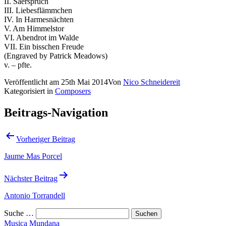
II. Säerspruch
III. Liebesflämmchen
IV. In Harmesnächten
V. Am Himmelstor
VI. Abendrot im Walde
VII. Ein bisschen Freude
(Engraved by Patrick Meadows)
v. – pfte.
Veröffentlicht am
25th Mai 2014
Von
Nico Schneidereit
Kategorisiert in
Composers
Beitrags-Navigation
Vorheriger Beitrag
Jaume Mas Porcel
Nächster Beitrag
Antonio Torrandell
Suche …
Musica Mundana