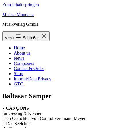
Zum Inhalt springen
Musica Mundana
Musikverlag GmbH
Menü
Schließen
Home
About us
News
Composers
Contact & Order
Shop
Imprint/Data Privacy
GTC
Baltasar Samper
7 CANÇONS
für Gesang & Klavier
nach Gedichten von Conrad Ferdinand Meyer
I. Das Seelchen